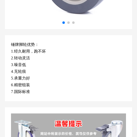
锤牌脚轮优势：
1.经久耐用，跑不坏
2.转动灵活
3.噪音低
4.无轮痕
5.承重力好
6.精密组装
7.国际标准