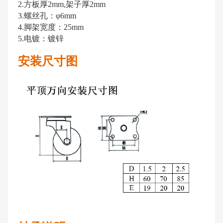
2.方板厚2mm,架子厚2mm
3.螺丝孔：φ6mm
4.脚架宽度：25mm
5.电镀：镀锌
安装尺寸图